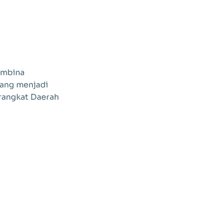
embina
ang menjadi
rangkat Daerah