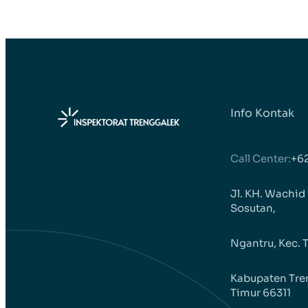
Info Kontak
Call Center:
+6
Jl. KH. Wachid
Sosutan,
Ngantru, Kec. 
Kabupaten Tre
Timur 66311