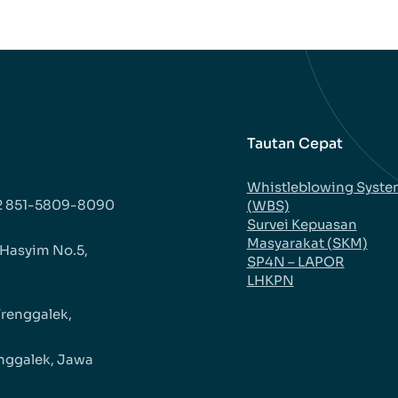
Tautan Cepat
Whistleblowing Syst
2 851-5809-8090
(WBS)
Survei Kepuasan
Masyarakat (SKM)
 Hasyim No.5,
SP4N – LAPOR
LHKPN
Trenggalek,
nggalek, Jawa