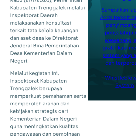
Rabu (21/1/2026), Pemerintah
Kabupaten Trenggalek melalui
Sampaikan la
Inspektorat Daerah
Anda terkait 
melaksanakan konsultasi
penyimpang
terkait tata kelola keuangan
penyalahgu
dan aset desa ke Direktorat
wewenang, 
Jenderal Bina Pemerintahan
gratifikasi me
Desa Kementerian Dalam
sistem yang 
Negeri.
dan terperc
Melalui kegiatan ini,
Whistleblow
Inspektorat Kabupaten
System
Trenggalek berupaya
memperkuat pemahaman serta
memperoleh arahan dan
kebijakan strategis dari
Kementerian Dalam Negeri
guna meningkatkan kualitas
pengawasan dan pembinaan