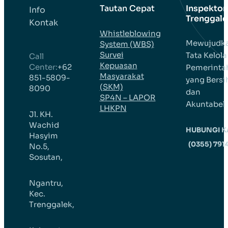
Tautan Cepat
Inspektor
Info
Trenggale
Kontak
Whistleblowing
Mewujudk
System (WBS)
Survei
Tata Kelola
Call
Kepuasan
Center:
+62
Pemerinta
Masyarakat
851-5809-
yang Bersi
(SKM)
8090
dan
SP4N – LAPOR
Akuntabel
LHKPN
Jl. KH.
Wachid
HUBUNGI K
Hasyim
(0355) 791
No.5,
Sosutan,
Ngantru,
Kec.
Trenggalek,