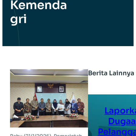
Kemenda
gri
Berita Lainnya
Lapork
Dugaa
Pelangg