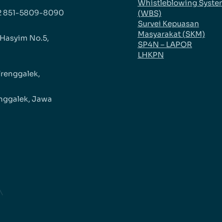
Whistleblowing Syst
2 851-5809-8090
(WBS)
Survei Kepuasan
Masyarakat (SKM)
 Hasyim No.5,
SP4N – LAPOR
LHKPN
Trenggalek,
nggalek, Jawa
ram