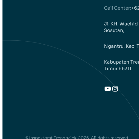
Call Center:
+6
Jl. KH. Wachid
Sosutan,
Ngantru, Kec. 
Kabupaten Tre
Timur 66311
YouTube
Instag
© Inspektorat Trenggalek, 2026. All rights reserved.