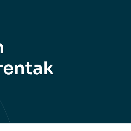
n
rentak