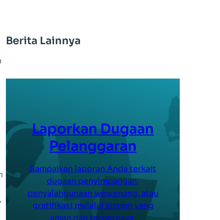
Berita Lainnya
n
Laporkan Dugaan
Pelanggaran
Sampaikan laporan Anda terkait
n
dugaan penyimpangan,
penyalahgunaan wewenang, atau
,
gratifikasi melalui sistem yang
aman dan terpercaya.