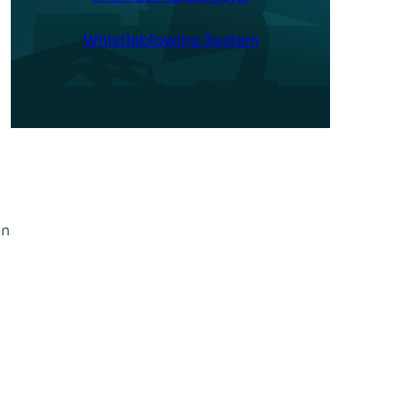
Whistleblowing System
n
en