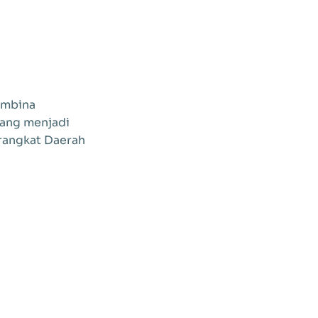
embina
ang menjadi
rangkat Daerah