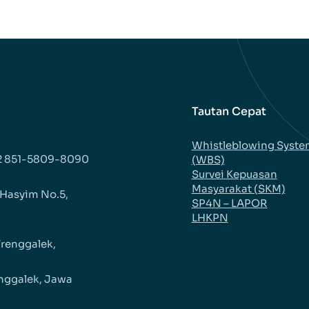
Tautan Cepat
Whistleblowing Syst
2 851-5809-8090
(WBS)
Survei Kepuasan
Masyarakat (SKM)
 Hasyim No.5,
SP4N – LAPOR
LHKPN
Trenggalek,
nggalek, Jawa