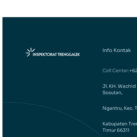
Info Kontak
Call Center:
+6
Jl. KH. Wachid
Sosutan,
Ngantru, Kec. 
Kabupaten Tre
Timur 66311